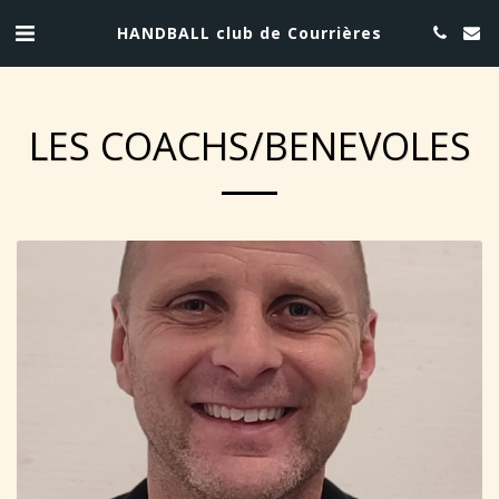
HANDBALL club de Courrières
LES COACHS/BENEVOLES